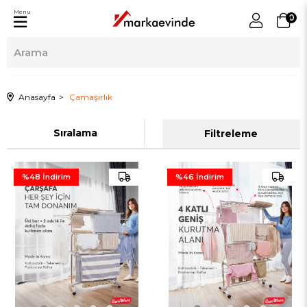
Menu
0
Anasayfa
Çamaşırlık
Sıralama
Filtreleme
%48
İndirim
%46
İndirim