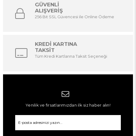
GÜVENLİ
ALIŞVERİŞ
256 Bit SSL Güvencesi ile Online Ödeme
KREDİ KARTINA
TAKSİT
Tüm Kredi Kartlarına Taksit Seçeneği
Yenilik ve fırsatlarımızdan ilk siz haber alın!