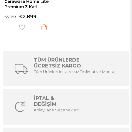
Ceraware Home Lite
Premium 3 Katlı
Çamaşırlık Made in Korea
₺2.899
₺5.250
Tekerlekli Çamaşır
Kurutmalık Eco Gri
TÜM ÜRÜNLERDE
ÜCRETSİZ KARGO
Tüm Ürünlerde Ücretsiz Teslimat ve Montaj
İPTAL &
DEĞİŞİM
Kolay İade Seçenekleri