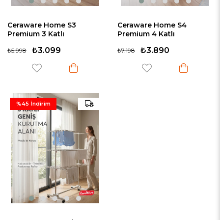
Ceraware Home S3
Ceraware Home S4
Premium 3 Katlı
Premium 4 Katlı
Çamaşırlık Made in Korea
Çamaşırlık Made in Korea
₺3.099
₺3.890
₺5.998
₺7.198
Tam Katlanır Tekerlekli
Tam Katlanır Tekerlekli
Çamaşır Kurutmalık
Çamaşır Kurutmalık
%45
İndirim