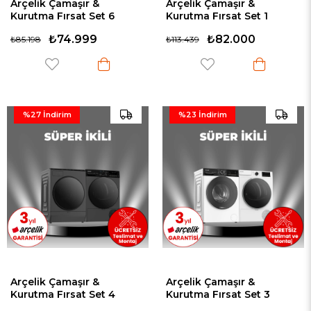
Arçelik Çamaşır &
Arçelik Çamaşır &
Kurutma Fırsat Set 6
Kurutma Fırsat Set 1
(11140 MX - 1002 KMX)
(10140 PM - 900 KMX)
₺74.999
₺82.000
₺85.198
₺113.439
%27
İndirim
%23
İndirim
Arçelik Çamaşır &
Arçelik Çamaşır &
Kurutma Fırsat Set 4
Kurutma Fırsat Set 3
(10120 IMP - 1002 KMP HA)
(10140 PMF - 1002 KMX)