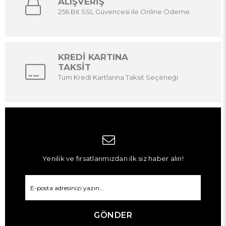
ALIŞVERİŞ
256 Bit SSL Güvencesi ile Online Ödeme
KREDİ KARTINA
TAKSİT
Tüm Kredi Kartlarına Taksit Seçeneği
Yenilik ve fırsatlarımızdan ilk siz haber alın!
GÖNDER