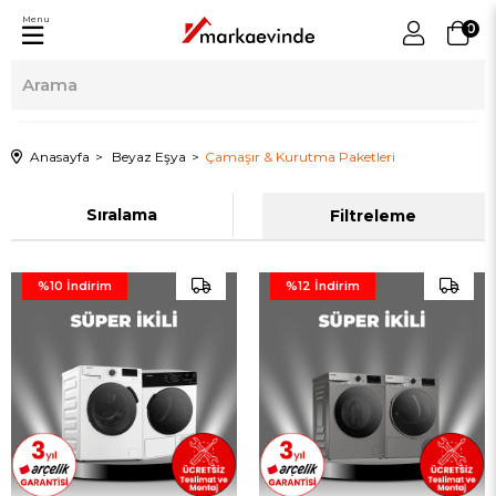
Menu
0
Anasayfa
Beyaz Eşya
Çamaşır & Kurutma Paketleri
Sıralama
Filtreleme
%10
İndirim
%12
İndirim