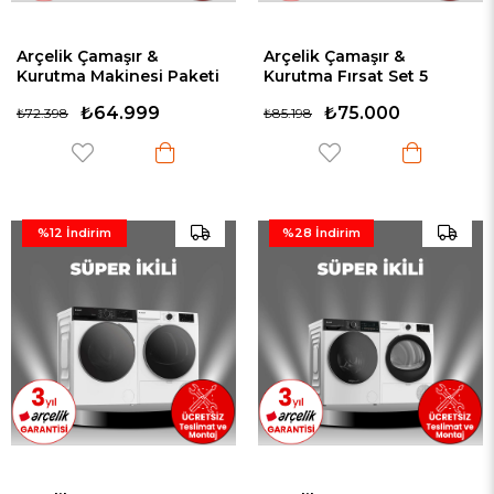
Arçelik Çamaşır &
Arçelik Çamaşır &
Kurutma Makinesi Paketi
Kurutma Fırsat Set 5
20 (10121 - 1002 KMX)
(10121 S - 1001 KMX S)
₺64.999
₺75.000
₺72.398
₺85.198
%12
İndirim
%28
İndirim