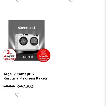
TÜKENDI
Arçelik Çamaşır &
Kurutma Makinesi Paketi
17 (8100 MX - 801 KMX)
₺47.302
₺69.349