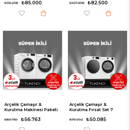
₺85.000
₺82.500
₺116.298
₺107.698
TÜKENDI
TÜKENDI
Arçelik Çamaşır &
Arçelik Çamaşır &
Kurutma Makinesi Paketi
Kurutma Fırsat Set 7
16 (9100 DMX - 900 KMX)
(10120 MX - 801 KMX)
₺56.763
₺50.085
₺83.759
₺75.092