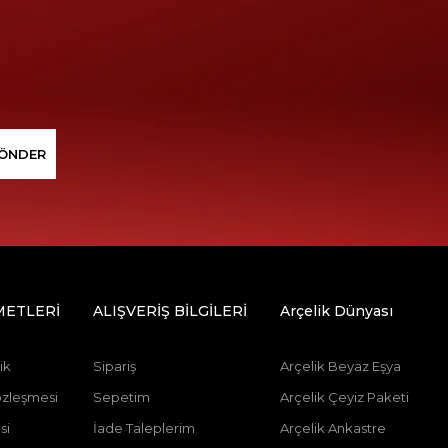
ÖNDER
METLERİ
ALIŞVERİŞ BİLGİLERİ
Arçelik Dünyası
ik
Sipariş
Arçelik Beyaz Eşya
özleşmesi
Sepetim
Arçelik Çeyiz Paketi
si
İade Taleplerim
Arçelik Ankastre