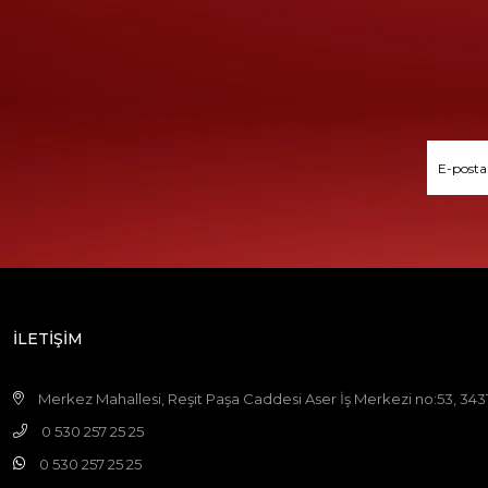
İLETİŞİM
Merkez Mahallesi, Reşit Paşa Caddesi Aser İş Merkezi no:53, 3431
0 530 257 25 25
0 530 257 25 25