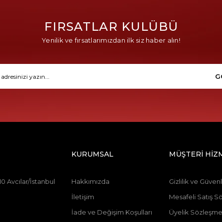
FIRSATLAR KULÜBÜ
Yenilik ve fırsatlarımızdan ilk siz haber alın!
G
KURUMSAL
MÜŞTERİ HİZ
0 Avcılar/İstanbul
Hakkımızda
Gizlilik ve Güvenl
İletişim
Mesafeli Satış S
İade ve Değişim Koşulları
Üyelik Sözleşme