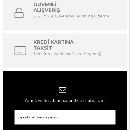
GÜVENLİ
ALIŞVERİŞ
256 Bit SSL Güvencesi ile Online Ödeme
KREDİ KARTINA
TAKSİT
Tüm Kredi Kartlarına Taksit Seçeneği
Yenilik ve fırsatlarımızdan ilk siz haber alın!