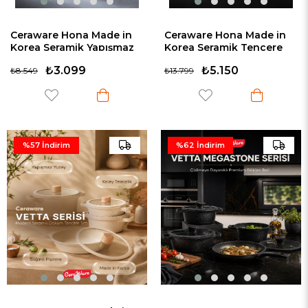
Ceraware Hona Made in
Ceraware Hona Made in
Korea Seramik Yapışmaz
Korea Seramik Tencere
Tencere Tava Seti 9 Parça
Tava Seti 14 Parça Sapı
₺3.099
₺5.150
₺8.549
₺13.799
Tak Çıkar Saplı İç İçe
Çıkabilen İç İçe Geçen
Geçebilen Set Siyah
Mutfak Seti Siyah
%57
İndirim
%62
İndirim