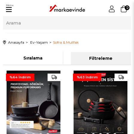
Menu
0
Anasayfa
Ev-Yaşam
Sofra & Mutfak
Sıralama
Filtreleme
%64
İndirim
%63
İndirim