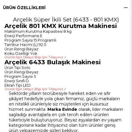
ÜRÜN ÖZELLIKLERI
Arçelik Süper İkili Set (6433 - 801 KMX)
Arçelik 801 KMX Kurutma Makinesi
Maksimum Kurutma Kapasitesi 8 kg
Enerji Performansı E
Program Sayısı 15 Programlı
Tambur Hacmi (L) 92.5
Ürün Rengi Beyaz
Koku Özelliği Yok
Ürünle İlgili Detaylı Bilgi İçin Tıklayınız ✓
Arçelik 6433 Bulaşık Makinesi
Ürün Tipi Solo
Ürün Rengi Beyaz
Program Sayısı 3
Enerji Sınıfı D
Ekran Tipi LED
Ürünle İlgili Detaylı Bilgi İçin Tıklayınız ✓
Sektörde yılların tecrübesiyle hareket eden ve sıfır
şikâyet hedefiyle yola çıkan firmamız, güçlü markaların
en nitelikli ürünleriyle siz müşterileri için kusursuz
hizmet sunmakta.
Marka Evinde
olarak, lider markaların
sağladığı avantajlarla en çok tercih edilen ürünleri
tüketiciyle buluşturuyoruz. Beyaz eşyalardan ev-yaşam
kategorisine kadar ihtiyacınız olan tüm ürünler geniş
ürün yelpazemizde sizleri bekliyor.