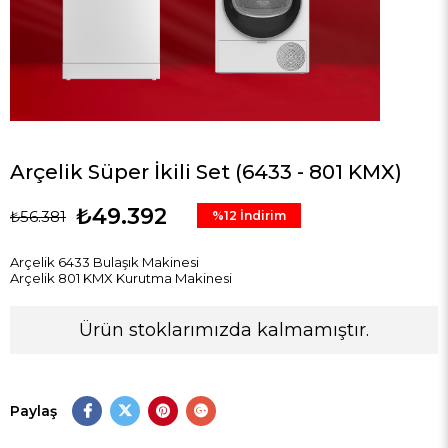
Arçelik Süper İkili Set (6433 - 801 KMX)
₺49.392
₺56.381
%
12
İndirim
Arçelik 6433 Bulaşık Makinesi
Arçelik 801 KMX Kurutma Makinesi
Ürün stoklarımızda kalmamıştır.
Paylaş