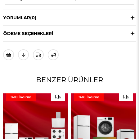
YORUMLAR
(0)
ÖDEME SEÇENEKLERI
BENZER ÜRÜNLER
%16
İndirim
%26
İndirim