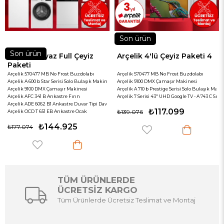
Son ürün
Son ürün
Full Çeyiz
Arçelik 4'lü Çeyiz Paketi 4
Arçelik Beyaz P
Seti
Frost Buzdolabı
Arçelik 570477 MB No Frost Buzdolabı
Arçelik 270475 EB No Fr
risi Solo Bulaşık Makinesi
Arçelik 9100 DMX Çamaşır Makinesi
Arçelik 9120 DMX Çamaşı
şır Makinesi
Arçelik A 710 b Prestige Serisi Solo Bulaşık Makinesi
Arçelik 6444 Bulaşık Ma
stre Fırın
Arçelik 7 Serisi 43" UHD Google TV - A 743 C Smart TV
₺96.3
₺129.777
nkastre Duvar Tipi Davlumbaz
₺117.099
₺139.076
Ankastre Ocak
.925
TÜM ÜRÜNLERDE
ÜCRETSİZ KARGO
Tüm Ürünlerde Ücretsiz Teslimat ve Montaj