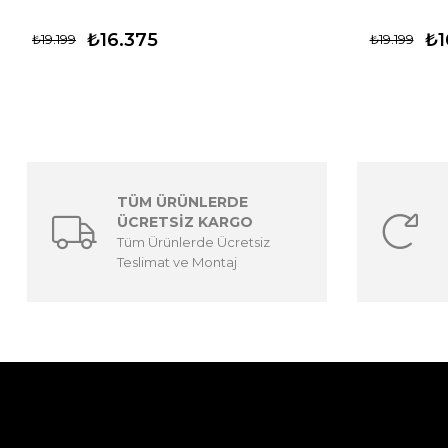
₺16.375
₺1
₺19.199
₺19.199
TÜM ÜRÜNLERDE
ÜCRETSİZ KARGO
Tüm Ürünlerde Ücretsiz
Teslimat ve Montaj