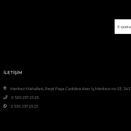
İLETİŞİM
Merkez Mahallesi, Reşit Paşa Caddesi Aser İş Merkezi no:53, 3431
0 530 257 25 25
0 530 257 25 25