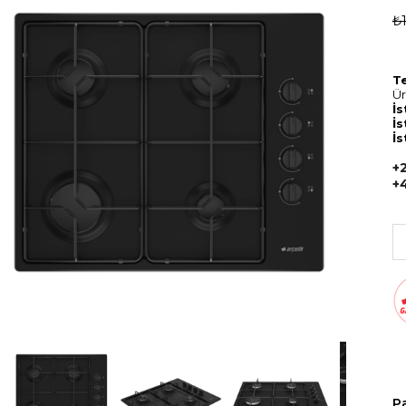
₺
T
Ür
İs
İs
İs
+
+
P