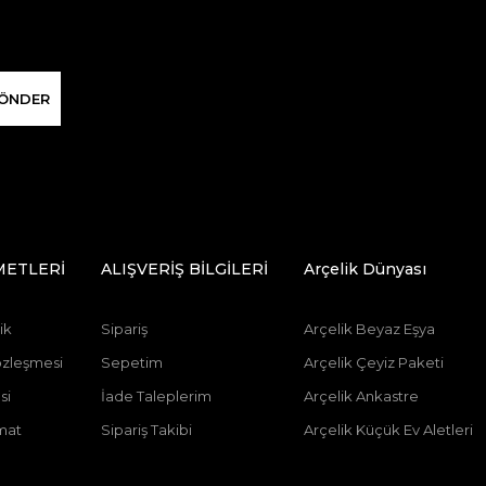
ÖNDER
METLERİ
ALIŞVERİŞ BİLGİLERİ
Arçelik Dünyası
ik
Sipariş
Arçelik Beyaz Eşya
özleşmesi
Sepetim
Arçelik Çeyiz Paketi
si
İade Taleplerim
Arçelik Ankastre
mat
Sipariş Takibi
Arçelik Küçük Ev Aletleri