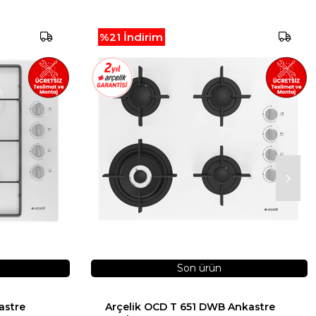
%21
İndirim
Son ürün
astre
Arçelik OCD T 651 DWB Ankastre