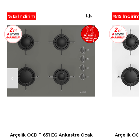
%15
İndirim
%15
İndiri
Arçelik OCD T 651 EG Ankastre Ocak
Arçelik OC