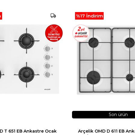
m
%17
İndirim
Son ürün
D T 651 EB Ankastre Ocak
Arçelik OMD D 611 EB Ank