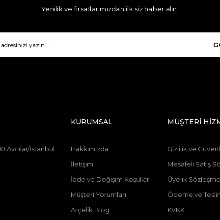
Yenilik ve fırsatlarımızdan ilk siz haber alın!
G
KURUMSAL
MÜŞTERİ HİZ
0 Avcılar/İstanbul
Hakkımızda
Gizlilik ve Güvenl
İletişim
Mesafeli Satış S
İade ve Değişim Koşulları
Üyelik Sözleşme
Müşteri Yorumları
Ödeme ve Tesli
Arçelik Blog
KVKK