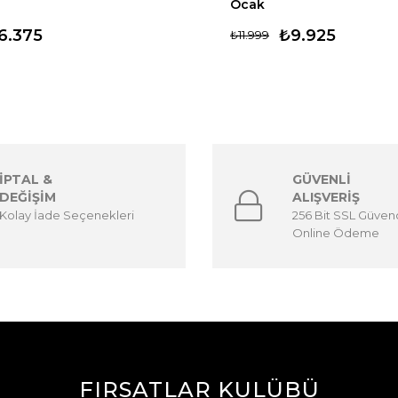
Ocak
6.375
₺9.925
₺11.999
İPTAL &
GÜVENLİ
DEĞİŞİM
ALIŞVERİŞ
Kolay İade Seçenekleri
256 Bit SSL Güvenc
Online Ödeme
FIRSATLAR KULÜBÜ