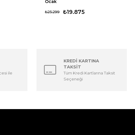
Ocak
₺19.875
₺25.299
KREDİ KARTINA
TAKSİT
esi ile
Tüm Kredi Kartlarına Taksit
Seçeneği