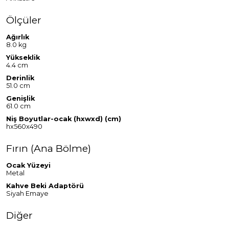
Ölçüler
Ağırlık
8.0 kg
Yükseklik
4.4 cm
Derinlik
51.0 cm
Genişlik
61.0 cm
Niş Boyutlar-ocak (hxwxd) (cm)
hx560x490
Fırın (Ana Bölme)
Ocak Yüzeyi
Metal
Kahve Beki Adaptörü
Siyah Emaye
Diğer