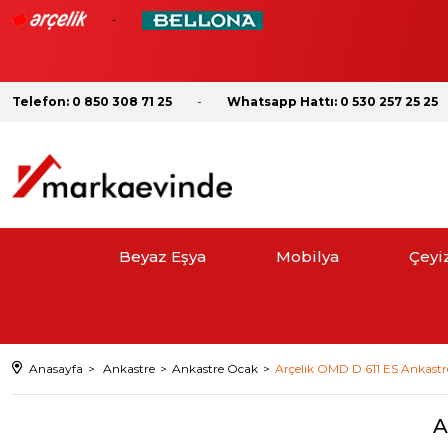
Telefon: 0 850 308 71 25
Whatsapp Hattı: 0 530 257 25 25
Beyaz Eşya
Mobilya
Çeyi
Anasayfa
Ankastre
Ankastre Ocak
Arçelik OMD D 611 ES Ankast
A