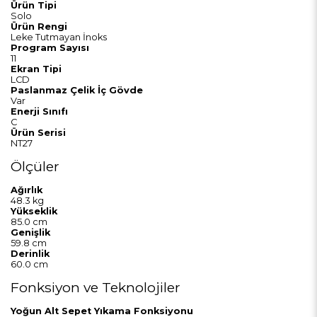
Ürün Tipi
Solo
Ürün Rengi
Leke Tutmayan İnoks
Program Sayısı
11
Ekran Tipi
LCD
Paslanmaz Çelik İç Gövde
Var
Enerji Sınıfı
C
Ürün Serisi
NT27
Ölçüler
Ağırlık
48.3 kg
Yükseklik
85.0 cm
Genişlik
59.8 cm
Derinlik
60.0 cm
Fonksiyon ve Teknolojiler
Yoğun Alt Sepet Yıkama Fonksiyonu