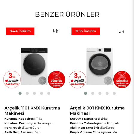
BENZER ÜRÜNLER
%44
İndirim
%35
İndirim
Arçelik 1101 KMX Kurutma
Arçelik 901 KMX Kurutma
Makinesi
Makinesi
Kurutma Kapasitesi :
11 kg
Kurutma Kapasitesi :
9 kg
Kurutma Teknolojisi :
Isı Pompalı
Kurutma Teknolojisi :
Isı Pompalı
IronTouch :
Steam Cure
Akıllı Nem Sensörü :
Eco Sense
Akıllı Nem Sensörü :
Var
Kırışık Önleme Fonksiyonu :
Var