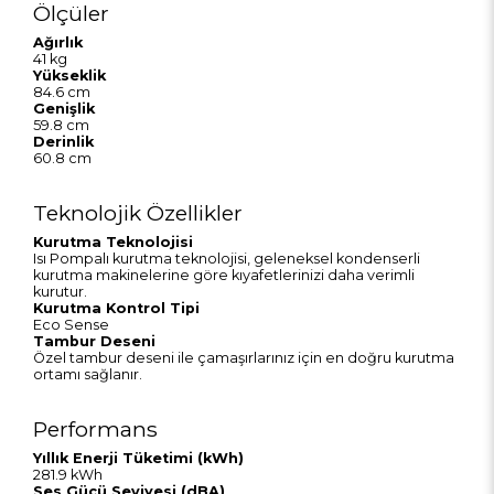
Ölçüler
Ağırlık
41 kg
Yükseklik
84.6 cm
Genişlik
59.8 cm
Derinlik
60.8 cm
Teknolojik Özellikler
Kurutma Teknolojisi
Isı Pompalı kurutma teknolojisi, geleneksel kondenserli
kurutma makinelerine göre kıyafetlerinizi daha verimli
kurutur.
Kurutma Kontrol Tipi
Eco Sense
Tambur Deseni
Özel tambur deseni ile çamaşırlarınız için en doğru kurutma
ortamı sağlanır.
Performans
Yıllık Enerji Tüketimi (kWh)
281.9 kWh
Ses Gücü Seviyesi (dBA)