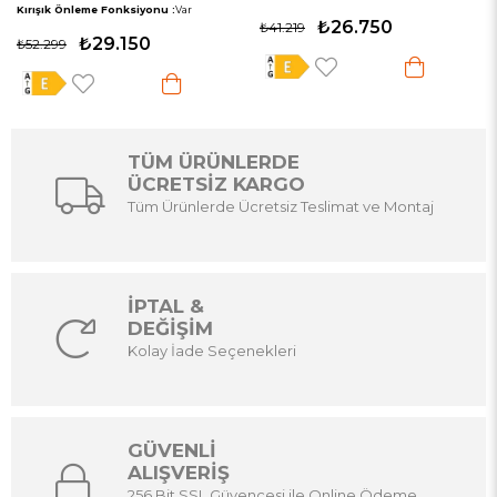
Kırışık Önleme Fonksiyonu :
Var
₺26.750
₺41.219
₺29.150
₺52.299
TÜM ÜRÜNLERDE
ÜCRETSİZ KARGO
Tüm Ürünlerde Ücretsiz Teslimat ve Montaj
İPTAL &
DEĞİŞİM
Kolay İade Seçenekleri
GÜVENLİ
ALIŞVERİŞ
256 Bit SSL Güvencesi ile Online Ödeme