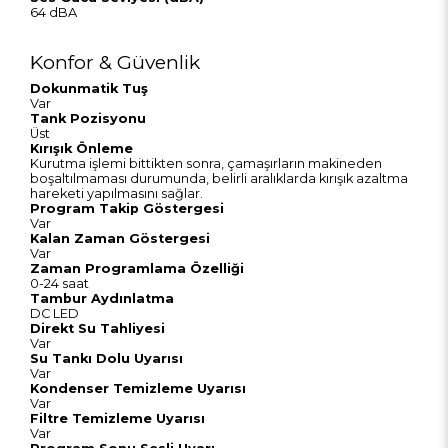
64 dBA
Konfor & Güvenlik
Dokunmatik Tuş
Var
Tank Pozisyonu
Üst
Kırışık Önleme
Kurutma işlemi bittikten sonra, çamaşırların makineden
boşaltılmaması durumunda, belirli aralıklarda kırışık azaltma
hareketi yapılmasını sağlar.
Program Takip Göstergesi
Var
Kalan Zaman Göstergesi
Var
Zaman Programlama Özelliği
0-24 saat
Tambur Aydınlatma
DC LED
Direkt Su Tahliyesi
Var
Su Tankı Dolu Uyarısı
Var
Kondenser Temizleme Uyarısı
Var
Filtre Temizleme Uyarısı
Var