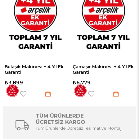
 Makinesi + 4 Yıl Ek
Çamaşır Makinesi + 4 Yıl Ek
Buzdolab
i
Garanti
9
₺6.779
₺5.449
TÜM ÜRÜNLERDE
ÜCRETSİZ KARGO
Tüm Ürünlerde Ücretsiz Teslimat ve Montaj