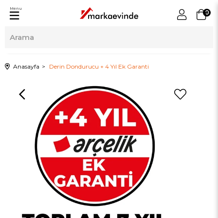
Menu
0
Anasayfa
Derin Dondurucu + 4 Yıl Ek Garanti